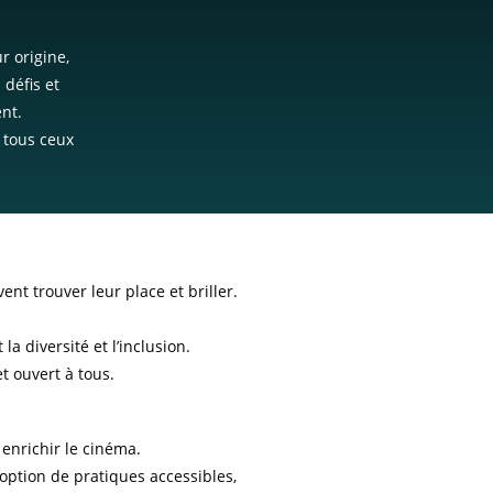
r origine,
défis et
nt.
à tous ceux
t trouver leur place et briller.
a diversité et l’inclusion.
t ouvert à tous.
 enrichir le cinéma.
option de pratiques accessibles,