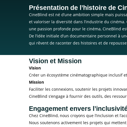
Présentation de l’histoire de Ci
CineBlind est né d’une ambition simple mais puissan
et valoriser la diversité dans l’industrie du ciné
une passion profonde pour le cinéma, CineBlind est 
De l’idée initiale d’un documentaire personnel à un
qui rêvent de raconter des histoires et de repousser
Vision et Mission
Vision
Créer un écosystème cinématographique inclusif et 
Mission
Faciliter les connexions, soutenir les projets innov
CineBlind s’engage à fournir des outils, des resso
Engagement envers l’inclusivit
Chez CineBlind, nous croyons que l’inclusion et l’ac
Nous soutenons activement les projets qui mettent 