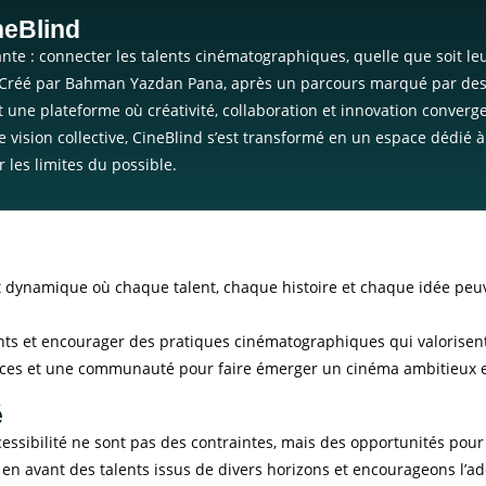
neBlind
te : connecter les talents cinématographiques, quelle que soit leu
ma. Créé par Bahman Yazdan Pana, après un parcours marqué par des 
une plateforme où créativité, collaboration et innovation converge
e vision collective, CineBlind s’est transformé en un espace dédié 
 les limites du possible.
dynamique où chaque talent, chaque histoire et chaque idée peuven
ants et encourager des pratiques cinématographiques qui valorisent l
urces et une communauté pour faire émerger un cinéma ambitieux e
é
cessibilité ne sont pas des contraintes, mais des opportunités pour
en avant des talents issus de divers horizons et encourageons l’ad